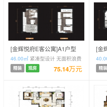
[金辉悦府E客公寓]A1户型
[金
46.00㎡
紧凑型设计 无面积浪费
40.
万元
75.14
精装
现房
精