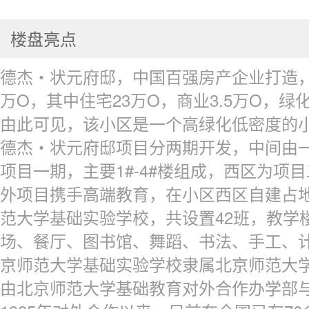
楼盘亮点
德杰・状元府邸，中国百强房产企业打造，总
万O，其中住宅23万O，商业3.5万O，绿化
由此可见，该小区是一个高绿化低密度的
德杰・状元府邸项目分两期开发，中间由
项目一期，主要1#-4#楼组成，西区为项目二
外项目携手高端教育，在小区西区自建占地
范大学基础实验学校，共设置42班，教学
场、餐厅、图书馆、舞蹈、书法、手工、
京师范大学基础实验学校隶属北京师范大
由北京师范大学基础教育对外合作办学部