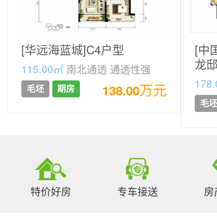
[华远海蓝城]C4户型
[中
龙
115.00㎡
南北通透 通透性强
178
万元
138.00
毛坯
期房
正 
毛
特价好房
专车接送
房