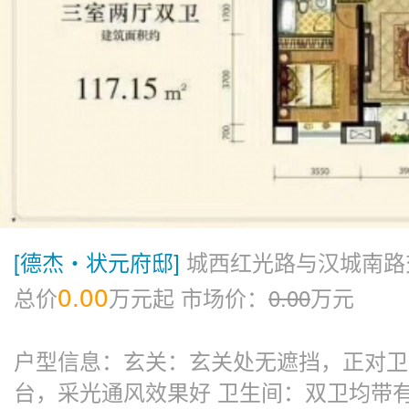
[德杰・状元府邸]
城西红光路与汉城南路
0.00
总价
万元起
市场价：
0.00
万元
户型信息：玄关：玄关处无遮挡，正对卫
台，采光通风效果好 卫生间：双卫均带