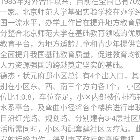
1985年对外合作以来，目前在全国已有7
一家。北京师范大学基础实验学校在办学
国一流水平，办学工作旨在提升地方教育
分整合北京师范大学在基础教育领域的优
教育平台，为地方适龄儿童和青少年提供
全面提升我国基础教育质量，促进教育均
人力资源强国的跨越奠定坚实的基础。
德杰・状元府邸小区总计有4个出入口，其
别在小区东、西、南三个方向各1个， 小区
位比1:0.8，车位充足，小区内部楼位排
水系亭台，及弯曲小径将各个楼栋进行串
目沿红光路、规划路、分别建有3-4层社
活所需同时，小区内配套建社区医疗站。
安的标榜力作，得到市区政府的高度重视