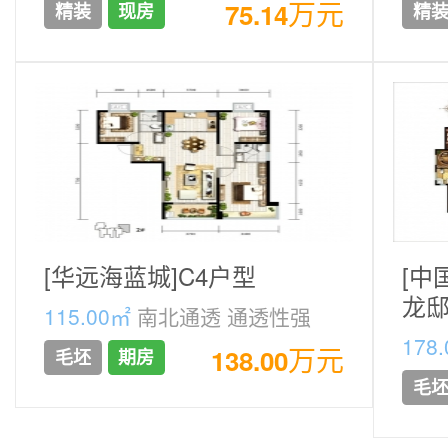
万元
75.14
精装
现房
精
[华远海蓝城]C4户型
[中
龙
115.00㎡
南北通透 通透性强
178
万元
138.00
毛坯
期房
正 
毛