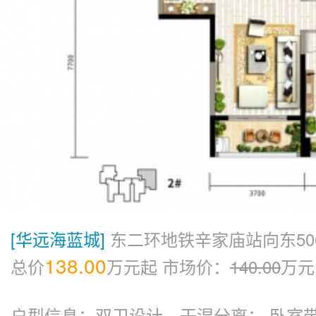
[华远海蓝城]
东二环地铁辛家庙站向东50
138.00
总价
万元起
市场价：
140.00
万元
户型信息：双卫设计，干湿分离； 卧室