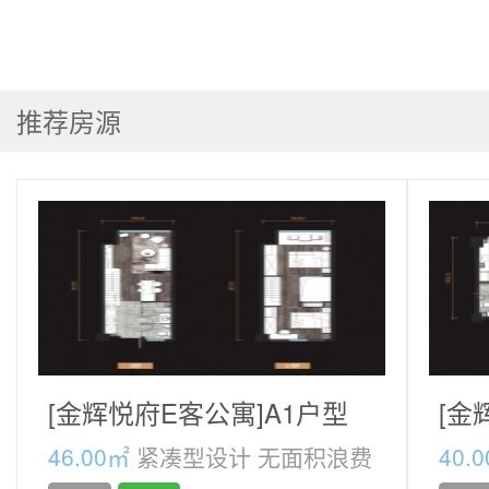
推荐房源
[金辉悦府E客公寓]A1户型
[金
46.00㎡
紧凑型设计 无面积浪费
40.