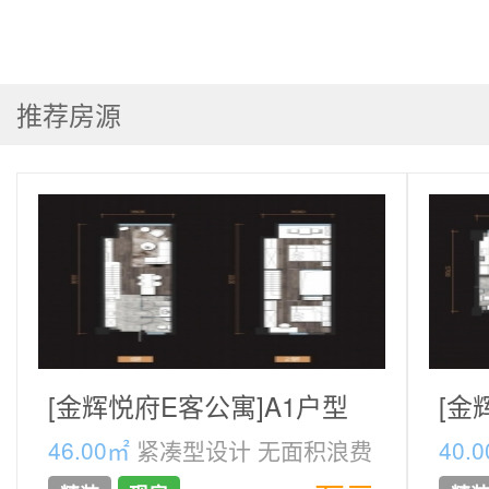
推荐房源
[金辉悦府E客公寓]A1户型
[金
46.00㎡
紧凑型设计 无面积浪费
40.