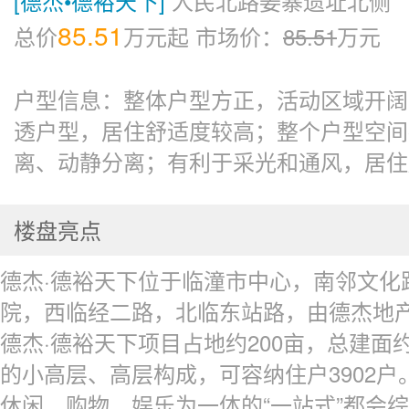
[德杰•德裕天下]
人民北路姜寨遗址北侧
85.51
总价
万元起
市场价：
85.51
万元
户型信息：整体户型方正，活动区域开阔
透户型，居住舒适度较高；整个户型空间
离、动静分离；有利于采光和通风，居住
楼盘亮点
德杰·德裕天下位于临潼市中心，南邻文化
院，西临经二路，北临东站路，由德杰地
德杰·德裕天下项目占地约200亩，总建面约
的小高层、高层构成，可容纳住户3902
休闲、购物、娱乐为一体的“一站式”都会