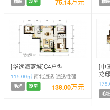
万元
75.14
精装
现房
精
[华远海蓝城]C4户型
[中
龙
115.00㎡
南北通透 通透性强
178
万元
138.00
毛坯
期房
正 
毛